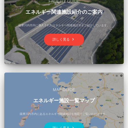
FACILITY GUIDE
エネルギー関連施設紹介のご案内
薩摩川内市内に導入されたエネルギー関連施設等をご紹介しています。
keyboard_arrow_right
詳しく見る
MAP GUIDE
エネルギー施設一覧マップ
薩摩川内市内にあるエネルギー関連施設を地図でご覧いただけます。
keyboard_arrow_right
詳しく見る