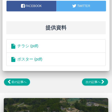
FACEBOOK
TWITTER
提供資料
insert_drive_file
チラシ (pdf)
insert_drive_file
ポスター (pdf)
前の記事へ
次の記事へ