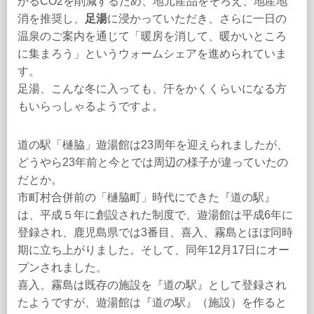
かるCO2を削減するため、地元産品をそろえ、地産地
消を推奨し、
足湯
に浸かっていただき、さらに一日の
温泉のご案内を通じて「暖房を消して、暖かいところ
に集まろう」というウォームシェアを進められていま
す。
足湯、こんな冬に入っても、汗をかくくらいになる方
もいらっしゃるようですよ。
道の駅「樋脇」遊湯館は23周年を迎えられましたが、
どうやら23年前と今とでは周辺の様子が違っていたの
だとか。
市町村合併前の「樋脇町」時代にできた『道の駅』
は、平成５年に創設された制度で、遊湯館は平成6年に
登録され、鹿児島県では3番目、喜入、霧島とほぼ同時
期に立ち上がりました。そして、同年12月17日にオー
プンされました。
喜入、霧島は既存の施設を『道の駅』として登録され
たようですが、遊湯館は『道の駅』（施設）を作ると