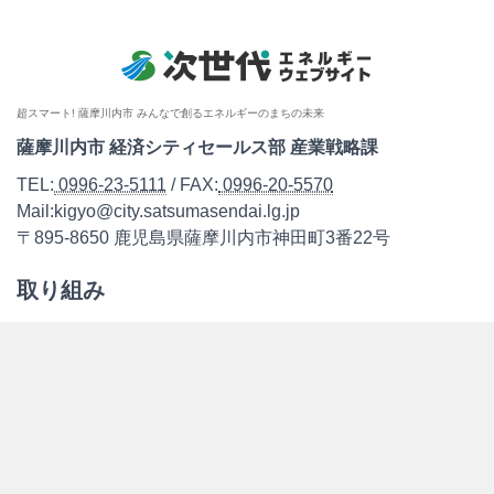
超スマート! 薩摩川内市 みんなで創るエネルギーのまちの未来
薩摩川内市 経済シティセールス部 産業戦略課
TEL:
0996-23-5111
/ FAX:
0996-20-5570
Mail:kigyo@city.satsumasendai.lg.jp
〒895-8650 鹿児島県薩摩川内市神田町3番22号
取り組み
お知らせ
支援制度
レポート
各種協議情報
モデルコース
こしき島「みらいの島」共同プロジェクト