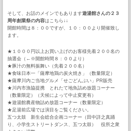
そして、お話のメインでもあります
遊湯館さんの２３
周年創業祭の内容
はこちら↓↓
開館時間は８：００ですが、１０：００より開催致し
ます。
★１０００円以上お買い上げのお客様先着２００名の
抽選会（←※開館時間８：００より）
★豚汁の無料振舞い（先着２００名）
★食味日本一「薩摩地鶏の炭火焼き」（数量限定）
★薩摩川内ご当地グルメ「せごどんぶい」PR販売
★川内市漁協提携 とれたて地魚詰め放題コーナー
（数量限定）（天候によって中止変更有）
★遊湯館農産物詰め放題コーナー（数量限定）
★足湯前広場では演目をご覧ください。
五つ太鼓 新生会総合企画コーナー（田中詳之真踊
り、小学生ストリートダンス、五つ太鼓） 役所之衆