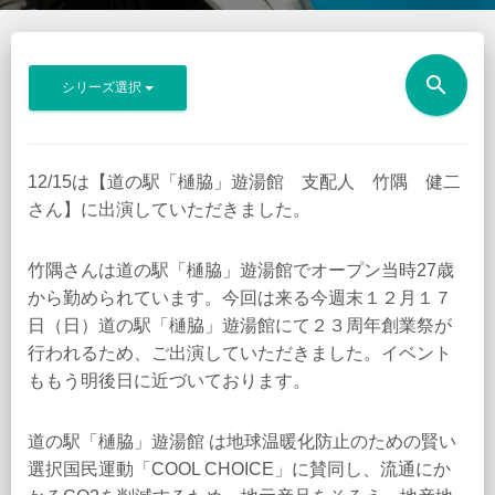
search
シリーズ選択
12/15は【道の駅「樋脇」遊湯館 支配人 竹隅 健二
さん】に出演していただきました。
竹隅さんは道の駅「樋脇」遊湯館でオープン当時27歳
から勤められています。今回は来る今週末１２月１７
日（日）道の駅「樋脇」遊湯館にて２３周年創業祭が
行われるため、ご出演していただきました。イベント
ももう明後日に近づいております。
道の駅「樋脇」遊湯館 は地球温暖化防止のための賢い
選択国民運動「COOL CHOICE」に賛同し、流通にか