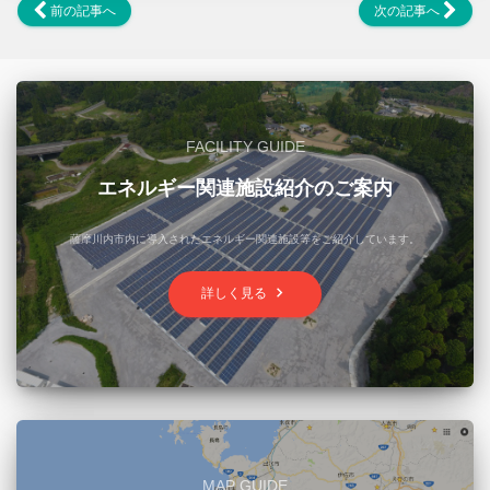
前の記事へ
次の記事へ
FACILITY GUIDE
エネルギー関連施設紹介のご案内
薩摩川内市内に導入されたエネルギー関連施設等をご紹介しています。
keyboard_arrow_right
詳しく見る
MAP GUIDE