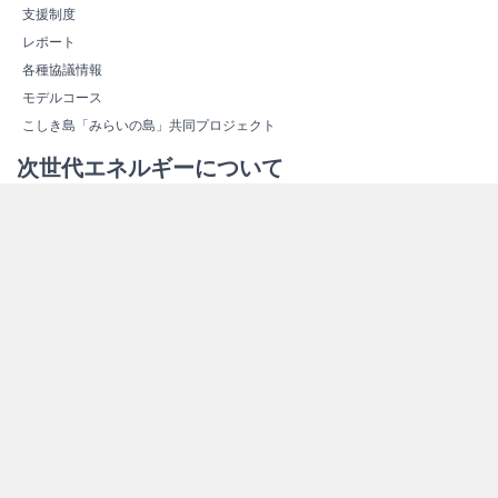
支援制度
レポート
各種協議情報
モデルコース
こしき島「みらいの島」共同プロジェクト
次世代エネルギーについて
次世代エネルギーの概要
新しいエネルギー
スマートコミュニティ
エネルギー関連施設紹介
エネルギー関連施設マップ
その他情報
よくある質問（Ｑ＆Ａ）
資料ダウンロード
リンク集