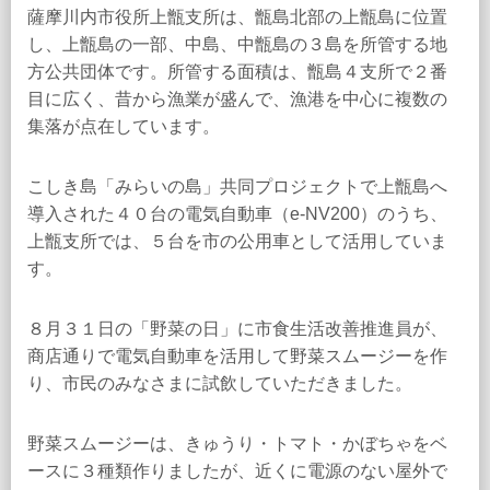
薩摩川内市役所上甑支所は、甑島北部の上甑島に位置
し、上甑島の一部、中島、中甑島の３島を所管する地
方公共団体です。所管する面積は、甑島４支所で２番
目に広く、昔から漁業が盛んで、漁港を中心に複数の
集落が点在しています。
こしき島「みらいの島」共同プロジェクトで上甑島へ
導入された４０台の電気自動車（e-NV200）のうち、
上甑支所では、５台を市の公用車として活用していま
す。
８月３１日の「野菜の日」に市食生活改善推進員が、
商店通りで電気自動車を活用して野菜スムージーを作
り、市民のみなさまに試飲していただきました。
野菜スムージーは、きゅうり・トマト・かぼちゃをベ
ースに３種類作りましたが、近くに電源のない屋外で