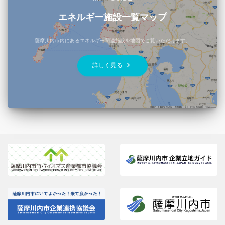
エネルギー施設一覧マップ
薩摩川内市内にあるエネルギー関連施設を地図でご覧いただけます。
keyboard_arrow_right
詳しく見る