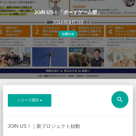
JOIN US！「ボードゲーム部」
2016年9月7日
お知らせ
search
シリーズ選択
JOIN US！｜新プロジェクト始動