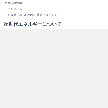
各種協議情報
モデルコース
こしき島「みらいの島」共同プロジェクト
次世代エネルギーについて
次世代エネルギーの概要
新しいエネルギー
スマートコミュニティ
エネルギー関連施設紹介
エネルギー関連施設マップ
その他情報
よくある質問（Ｑ＆Ａ）
資料ダウンロード
リンク集
サイトマップ
個人情報保護方針