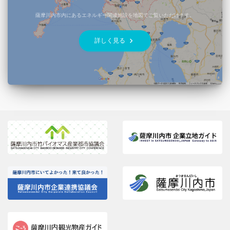
薩摩川内市内にあるエネルギー関連施設を地図でご覧いただけます。
keyboard_arrow_right
詳しく見る