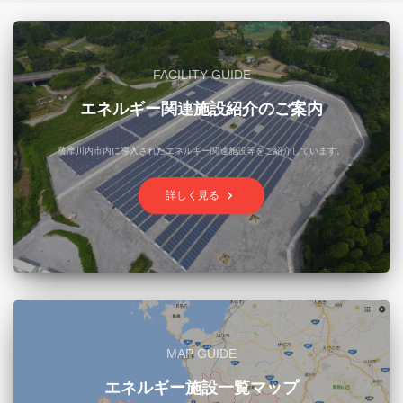
FACILITY GUIDE
エネルギー関連施設紹介のご案内
薩摩川内市内に導入されたエネルギー関連施設等をご紹介しています。
keyboard_arrow_right
詳しく見る
MAP GUIDE
エネルギー施設一覧マップ