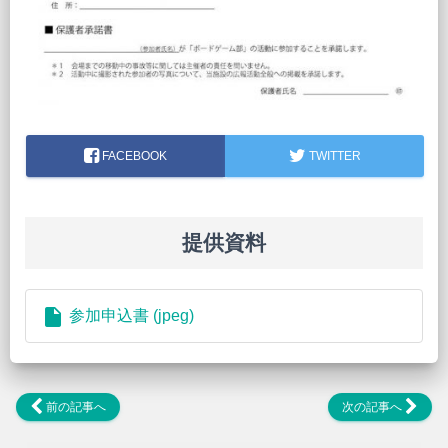
FACEBOOK
TWITTER
提供資料
insert_drive_file
参加申込書 (jpeg)
前の記事へ
次の記事へ