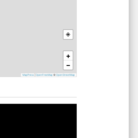
+
−
MapPress
|
OpenFreeMap
©
OpenStreetMap