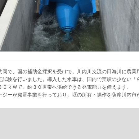
共同で、国の補助金採択を受けて、川内川支流の田海川に農業
証試験を行いました。導入した水車は、国内で実績の少ない「
３０ｋＷで、約３０世帯へ供給できる発電能力を備えます。
ナジーが発電事業を行っており、堰の所有・操作を薩摩川内市