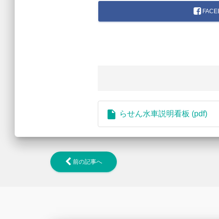
FACE
insert_drive_file
らせん水車説明看板 (pdf)
前の記事へ