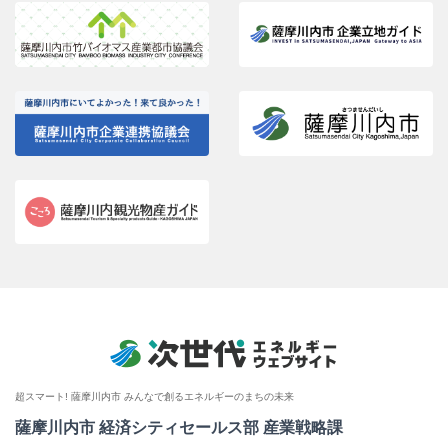
超スマート! 薩摩川内市 みんなで創るエネルギーのまちの未来
薩摩川内市 経済シティセールス部 産業戦略課