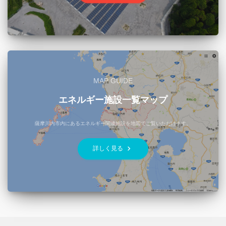
MAP GUIDE
エネルギー施設一覧マップ
薩摩川内市内にあるエネルギー関連施設を地図でご覧いただけます。
keyboard_arrow_right
詳しく見る