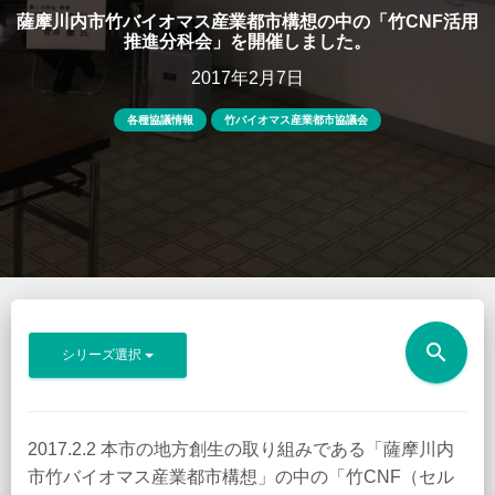
薩摩川内市竹バイオマス産業都市構想の中の「竹CNF活用
推進分科会」を開催しました。
2017年2月7日
各種協議情報
竹バイオマス産業都市協議会
search
シリーズ選択
2017.2.2 本市の地方創生の取り組みである「薩摩川内
市竹バイオマス産業都市構想」の中の「竹CNF（セル