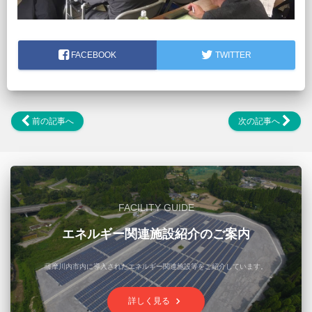
FACEBOOK
TWITTER
前の記事へ
次の記事へ
FACILITY GUIDE
エネルギー関連施設紹介のご案内
薩摩川内市内に導入されたエネルギー関連施設等をご紹介しています。
keyboard_arrow_right
詳しく見る